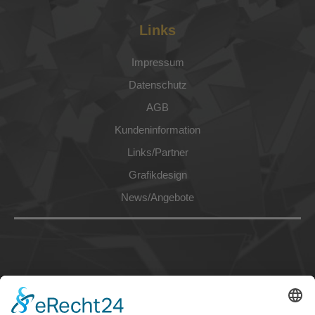
Links
Impressum
Datenschutz
AGB
Kundeninformation
Links/Partner
Grafikdesign
News/Angebote