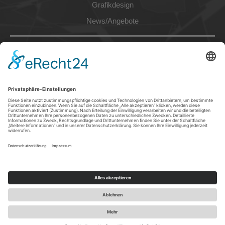
Grafikdesign
News/Angebote
Copyright © 2011-2026 | c&w – das Werbezentrum