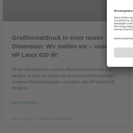
Großformatdruck in einer neuen
Dimension: Wir stellen vor – unser
HP Latex 630 W!
Hinter den Kulissen unseres Werbezentrums tut sich
einiges, und heute wollen wir euch ein echtes Highlight
unseres Maschinenparks vorstellen: den HP Latex 630
W. Wenn
WEITERLESEN »
Juni 23, 2026
Keine Kommentare