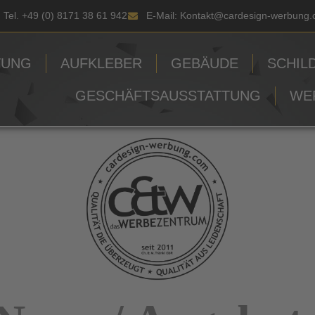
Tel. +49 (0) 8171 38 61 942
E-Mail: Kontakt@cardesign-werbung
TUNG
AUFKLEBER
GEBÄUDE
SCHIL
GESCHÄFTSAUSSTATTUNG
WE