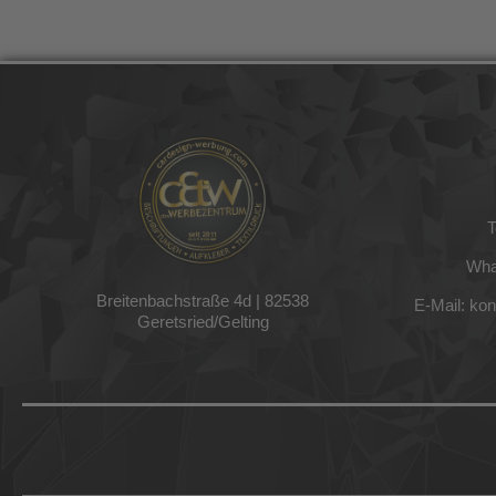
T
Wha
Breitenbachstraße 4d |
82538
E-Mail: ko
Geretsried/Gelting